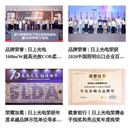
品牌荣誉 | 日上光电
品牌荣誉 | 日上光电荣获
160lm/W超高光效COB柔性
2026中国照明出口企业百强
灯带荣获全国最佳照明产品
殊荣
奖
荣耀加冕 | 日上光电荣获年
载誉前行丨日上光电荣膺金
度卓越品牌示范单位等多项
手指奖和亮点奖年度殊荣
荣誉