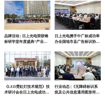
品牌活动 | 日上光电荣获锋
日上光电携手中广标成功举
标研学堂年度盛典“产业共
办全国地市县广告标识协会
创战略贡献奖”
会长会议并荣膺“2025中国
标识十强材料商”
《LED霓虹灯技术规范》技
行业动态 |《无障碍标识系
术研讨会在日上光电成功举
统及公共信息通用图形符
办
号》编制技术研讨会在日上
光电成功举行