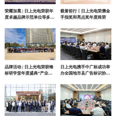
荣耀加冕 | 日上光电荣获年
载誉前行丨日上光电荣膺金
度卓越品牌示范单位等多项
手指奖和亮点奖年度殊荣
荣誉
品牌活动 | 日上光电荣获锋
日上光电携手中广标成功举
标研学堂年度盛典“产业共
办全国地市县广告标识协会
创战略贡献奖”
会长会议并荣膺“2025中国
标识十强材料商”