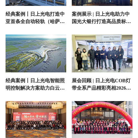
经典案例丨日上光电打造中
案例展示 | 日上光电助力中
亚首条全自动轻轨（哈萨克
国光大银行打造高品质标识
斯坦阿斯塔纳轻轨）标识照
照明
明新标杆
经典案例丨日上光电智能照
展会回顾 | 日上光电COB灯
明控制解决方案助力白云机
带全系产品精彩亮相2026法
场T3航站楼广告照明
兰克福照明展