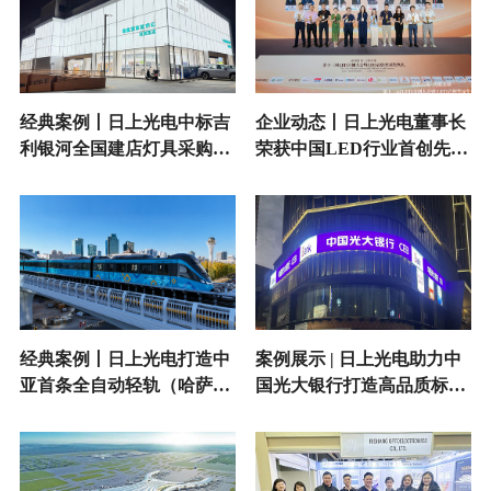
经典案例丨日上光电中标吉
企业动态丨日上光电董事长
利银河全国建店灯具采购项
荣获中国LED行业首创先锋
目
人物奖
经典案例丨日上光电打造中
案例展示 | 日上光电助力中
亚首条全自动轻轨（哈萨克
国光大银行打造高品质标识
斯坦阿斯塔纳轻轨）标识照
照明
明新标杆