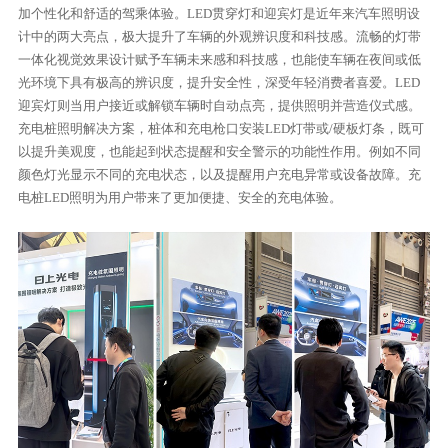
加个性化和舒适的驾乘体验。LED贯穿灯和迎宾灯是近年来汽车照明设
计中的两大亮点，极大提升了车辆的外观辨识度和科技感。流畅的灯带
一体化视觉效果设计赋予车辆未来感和科技感，也能使车辆在夜间或低
光环境下具有极高的辨识度，提升安全性，深受年轻消费者喜爱。LED
迎宾灯则当用户接近或解锁车辆时自动点亮，提供照明并营造仪式感。
充电桩照明解决方案，桩体和充电枪口安装LED灯带或/硬板灯条，既可
以提升美观度，也能起到状态提醒和安全警示的功能性作用。例如不同
颜色灯光显示不同的充电状态，以及提醒用户充电异常或设备故障。充
电桩LED照明为用户带来了更加便捷、安全的充电体验。